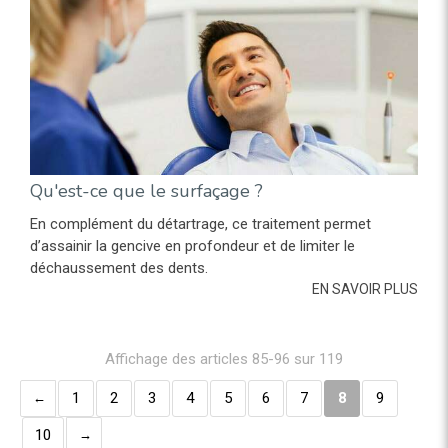
Qu'est-ce que le surfaçage ?
En complément du détartrage, ce traitement permet
d’assainir la gencive en profondeur et de limiter le
déchaussement des dents.
EN SAVOIR PLUS
Affichage des articles 85-96 sur 119
1
2
3
4
5
6
7
8
9
10