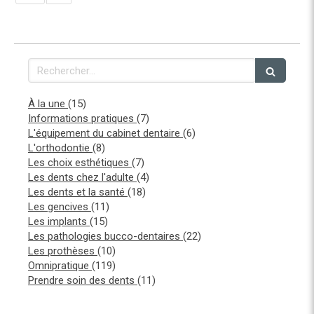
Rechercher
Articles Count
À la une
(15)
Articles Count
Informations pratiques
(7)
Articles Count
L'équipement du cabinet dentaire
(6)
Articles Count
L'orthodontie
(8)
Articles Count
Les choix esthétiques
(7)
Articles Count
Les dents chez l'adulte
(4)
Articles Count
Les dents et la santé
(18)
Articles Count
Les gencives
(11)
Articles Count
Les implants
(15)
Articles Count
Les pathologies bucco-dentaires
(22)
Articles Count
Les prothèses
(10)
Articles Count
Omnipratique
(119)
Articles Count
Prendre soin des dents
(11)